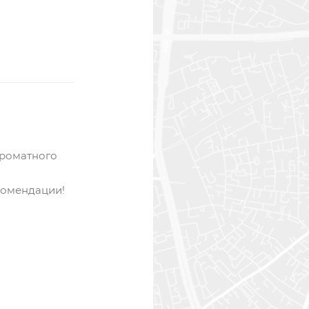
ароматного
комендации!